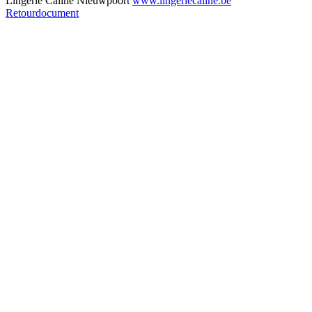
Lingerie Caline Nieuwpoort
www.lingeriecaline.be
Retourdocument