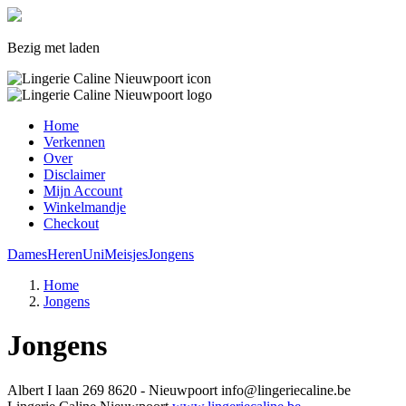
Bezig met laden
Home
Verkennen
Over
Disclaimer
Mijn Account
Winkelmandje
Checkout
Dames
Heren
Uni
Meisjes
Jongens
Home
Jongens
Jongens
Albert I laan 269
8620 - Nieuwpoort
info@lingeriecaline.be